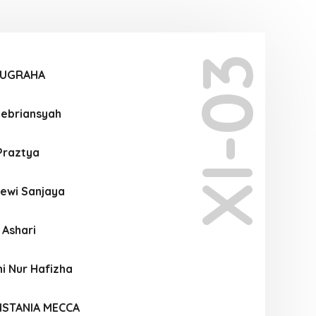
XI-03
NUGRAHA
Febriansyah
Praztya
ewi Sanjaya
a Ashari
i Nur Hafizha
ISTANIA MECCA