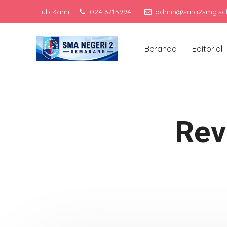
Hub Kami
024 6715994
admin@sma2smg.sch
Me
Beranda
Editorial
Rev