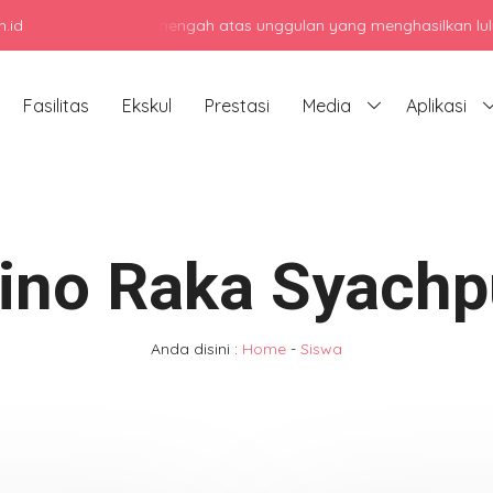
.id
njadi sekolah menengah atas unggulan yang menghasilkan lulusan ber
Fasilitas
Ekskul
Prestasi
Media
Aplikasi
ino Raka Syachp
Anda disini :
Home
-
Siswa