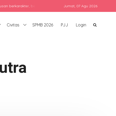
karakter, berprestasi, dan siap bersaing di era global dengan tet
Jumat,
07 Agu 2026
Civitas
SPMB 2026
PJJ
Login
utra