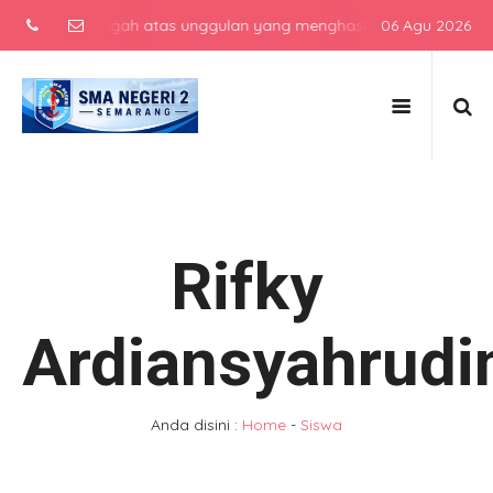
kolah menengah atas unggulan yang menghasilkan lulusan berkarakter
06 Agu 2026
Rifky
Ardiansyahrudi
Anda disini :
Home
-
Siswa