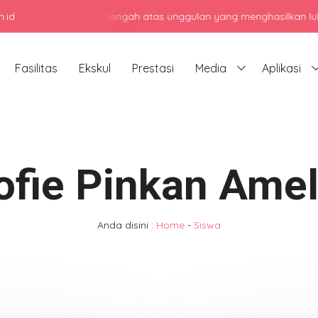
.id
jadi sekolah menengah atas unggulan yang menghasilkan lulusan ber
Fasilitas
Ekskul
Prestasi
Media
Aplikasi
ofie Pinkan Amel
Anda disini :
Home
-
Siswa