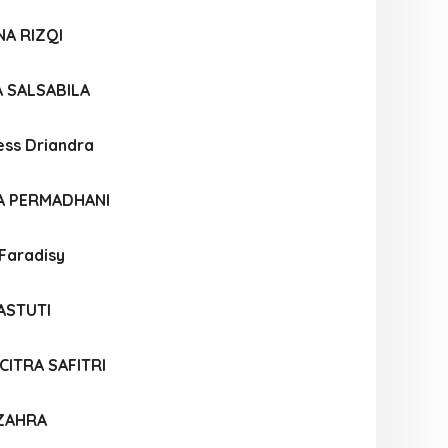
A RIZQI
 SALSABILA
ess Driandra
A PERMADHANI
Faradisy
ASTUTI
CITRA SAFITRI
 ZAHRA