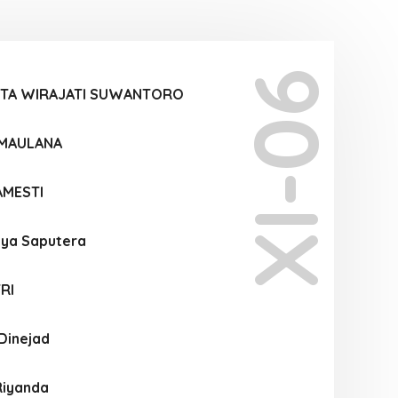
XI-06
PTA WIRAJATI SUWANTORO
 MAULANA
AMESTI
tya Saputera
RI
Dinejad
Riyanda