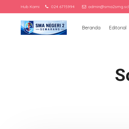
Hub Kami
024 6715994
admin@sma2smg.sch
Men
Beranda
Editorial
S