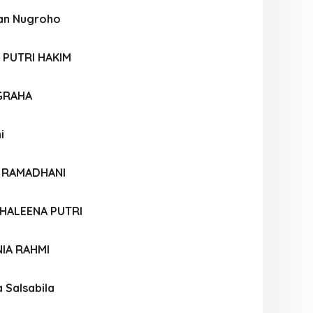
san Nugroho
 PUTRI HAKIM
UGRAHA
i
A RAMADHANI
 KHALEENA PUTRI
IA RAHMI
 Salsabila