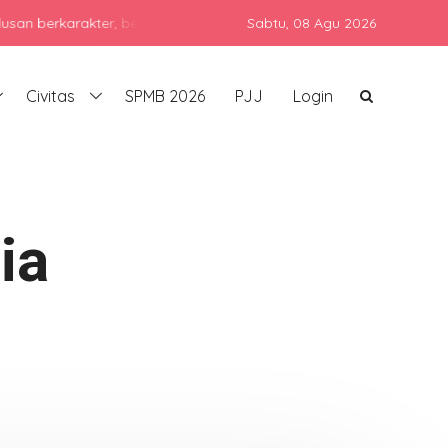
karakter, berprestasi, dan siap bersaing di era global dengan teta
Sabtu,
08 Agu 2026
Civitas
SPMB 2026
PJJ
Login
ia