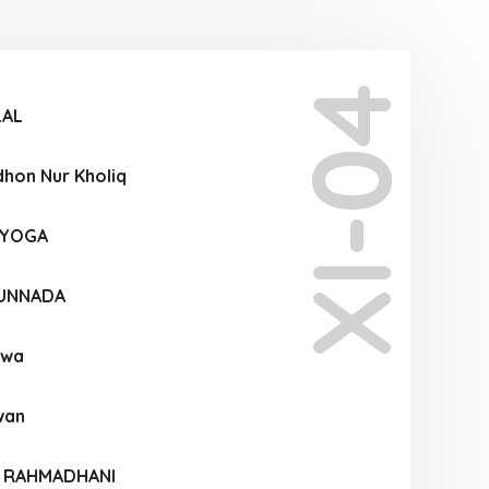
XI-04
LAL
on Nur Kholiq
AYOGA
RUNNADA
ewa
wan
I RAHMADHANI