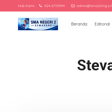
Hub Kami
024 6715994
admin@sma2smg.sch
Me
Beranda
Editorial
Steva