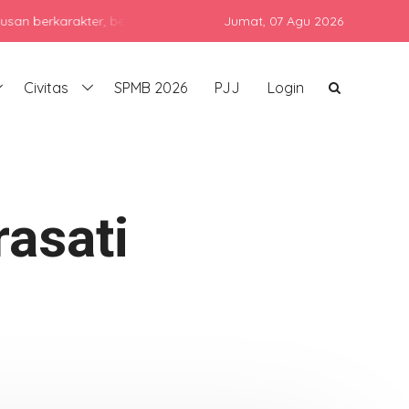
karakter, berprestasi, dan siap bersaing di era global dengan tet
Jumat,
07 Agu 2026
Civitas
SPMB 2026
PJJ
Login
rasati