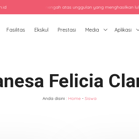
.id
njadi sekolah menengah atas unggulan yang menghasilkan lulusan ber
Fasilitas
Ekskul
Prestasi
Media
Aplikasi
nesa Felicia Cla
Anda disini :
Home
-
Siswa