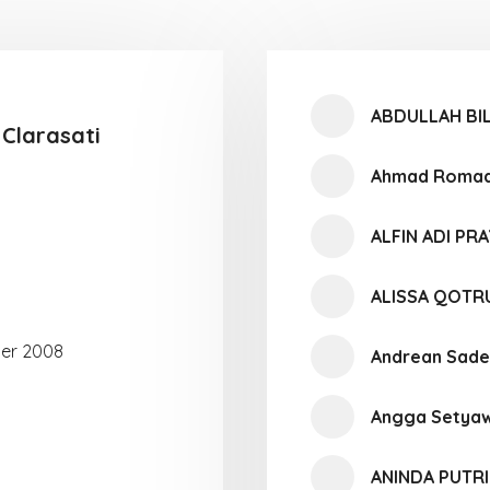
ABDULLAH BI
 Clarasati
Ahmad Romadh
ALFIN ADI PR
ALISSA QOT
er 2008
Andrean Sad
Angga Setya
ANINDA PUTR