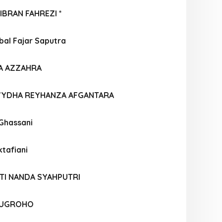
BRAN FAHREZI *
al Fajar Saputra
IA AZZAHRA
VYDHA REYHANZA AFGANTARA
 Ghassani
ktafiani
TI NANDA SYAHPUTRI
NUGROHO