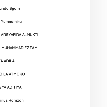
nanda Syam
na Yumnamira
 ARSYAFIRA ALMUKTI
L MUHAMMAD EZZAM
A ADILA
ADILA ATMOKO
YA ADITIYA
iruz Hamzah