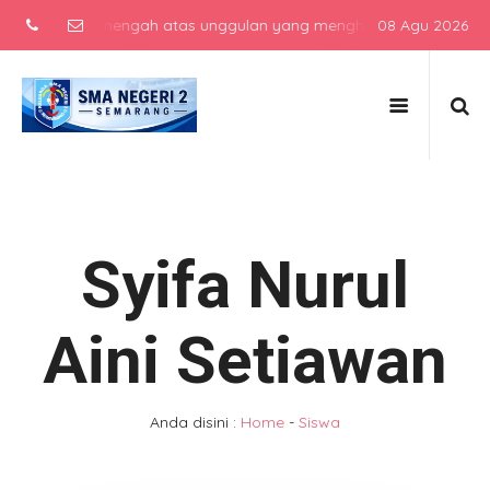
sekolah menengah atas unggulan yang menghasilkan lulusan berkarak
08 Agu 2026
Syifa Nurul
Aini Setiawan
Anda disini :
Home
-
Siswa