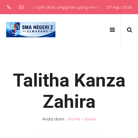
 sekolah menengah atas unggulan yang menghasilkan lulusan berkarak
07 Agu 2026
Talitha Kanza
Zahira
Anda disini :
Home
-
Siswa