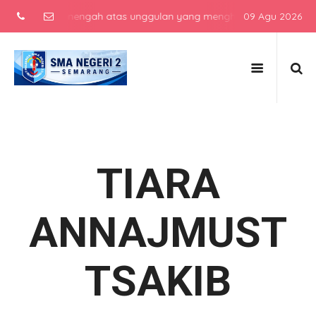
 sekolah menengah atas unggulan yang menghasilkan lulusan berkarak
09 Agu 2026
TIARA
ANNAJMUST
TSAKIB