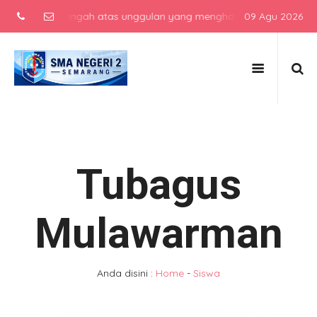
ekolah menengah atas unggulan yang menghasilkan lulusan berkarakte
09 Agu 2026
Tubagus
Mulawarman
Anda disini :
Home
-
Siswa