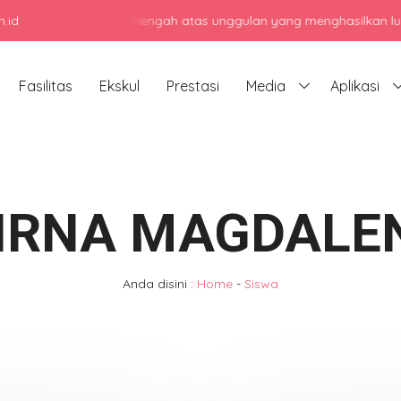
.id
jadi sekolah menengah atas unggulan yang menghasilkan lulusan ber
Fasilitas
Ekskul
Prestasi
Media
Aplikasi
IRNA MAGDALE
Anda disini :
Home
-
Siswa