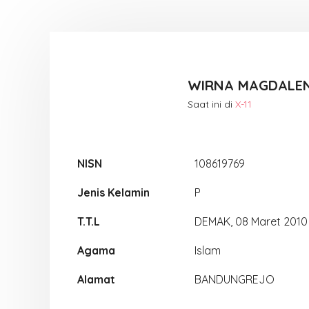
WIRNA MAGDALE
Saat ini di
X-11
NISN
108619769
Jenis Kelamin
P
T.T.L
DEMAK, 08 Maret 2010
Agama
Islam
Alamat
BANDUNGREJO