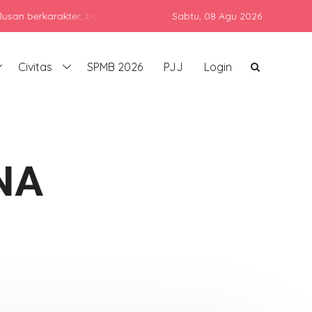
karakter, berprestasi, dan siap bersaing di era global dengan teta
Sabtu,
08 Agu 2026
Civitas
SPMB 2026
PJJ
Login
NA