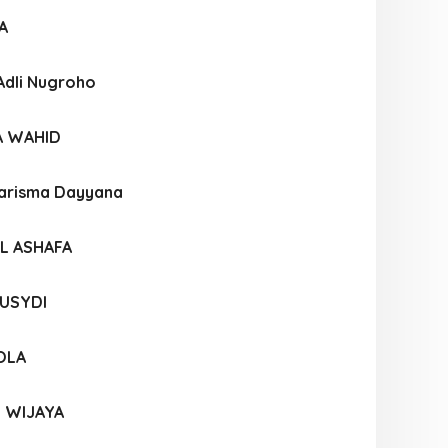
A
Adli Nugroho
A WAHID
arisma Dayyana
L ASHAFA
RUSYDI
OLA
N WIJAYA