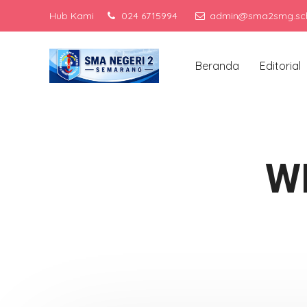
Hub Kami
024 6715994
admin@sma2smg.sch
Men
Beranda
Editorial
W