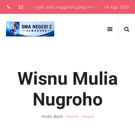
 sekolah menengah atas unggulan yang menghasilkan lulusan berkara
08 Agu 2026
Wisnu Mulia
Nugroho
Anda disini :
Home
-
Siswa