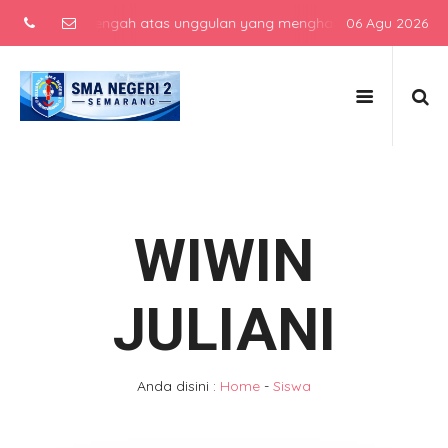
ekolah menengah atas unggulan yang menghasilkan lulusan berkarakt
06 Agu 2026
WIWIN
JULIANI
Anda disini :
Home
-
Siswa