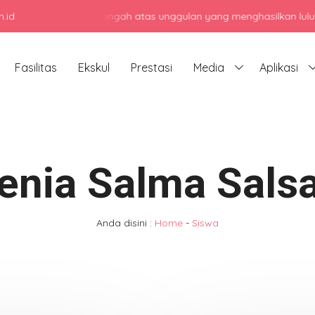
.id
adi sekolah menengah atas unggulan yang menghasilkan lulusan berka
Fasilitas
Ekskul
Prestasi
Media
Aplikasi
enia Salma Salsa
Anda disini :
Home
-
Siswa