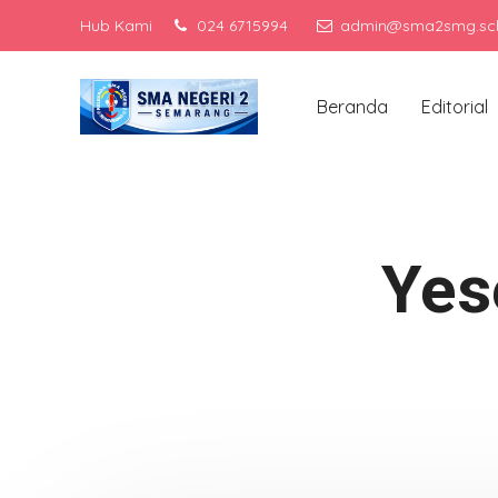
Hub Kami
024 6715994
admin@sma2smg.sch
Menj
Beranda
Editorial
Yes