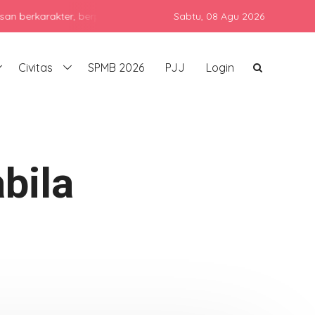
rakter, berprestasi, dan siap bersaing di era global dengan tetap
Sabtu,
08 Agu 2026
Civitas
SPMB 2026
PJJ
Login
bila