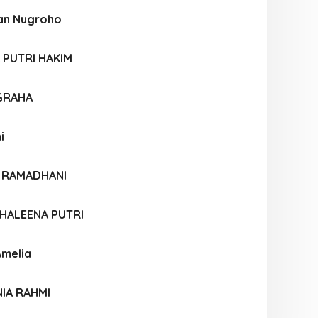
san Nugroho
 PUTRI HAKIM
UGRAHA
i
A RAMADHANI
 KHALEENA PUTRI
Amelia
IA RAHMI