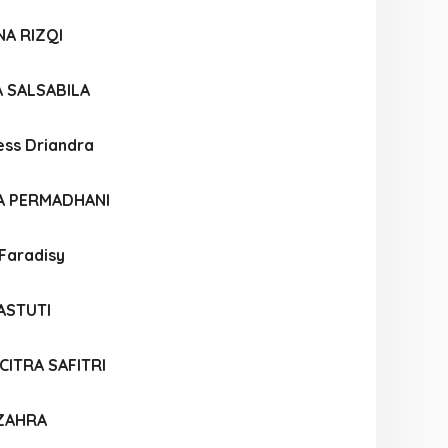
A RIZQI
 SALSABILA
ess Driandra
A PERMADHANI
Faradisy
ASTUTI
CITRA SAFITRI
 ZAHRA