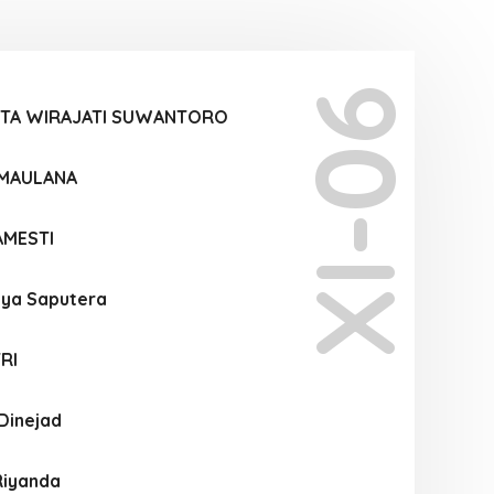
XI-06
PTA WIRAJATI SUWANTORO
 MAULANA
AMESTI
tya Saputera
RI
Dinejad
Riyanda