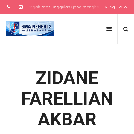
ekolah menengah atas unggulan yang menghasilkan lulusan berkarakte
06 Agu 2026
ZIDANE
FARELLIAN
AKBAR