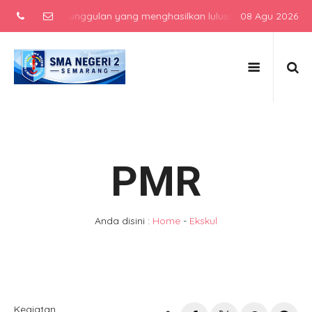
s unggulan yang menghasilkan lulusan berkarakter, berprestasi, da
08 Agu 2026
PMR
Anda disini :
Home
-
Ekskul
Kegiatan