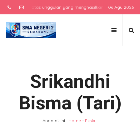
enengah atas unggulan yang menghasilkan lulusan berkarakter, berp
06 Agu 2026
Srikandhi
Bisma (Tari)
Anda disini :
Home
-
Ekskul