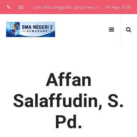
sekolah menengah atas unggulan yang menghasilkan lulusan berkarak
09 Agu 2026
Affan
Salaffudin, S.
Pd.