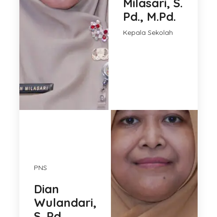
Milasari, S.
Pd., M.Pd.
Kepala Sekolah
PNS
Dian
Wulandari,
S. Pd.