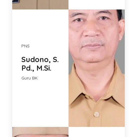
PNS
Sudono, S.
Pd., M.Si.
Guru BK