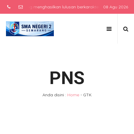
 lulusan berkarakter, berprestasi, dan siap bersaing di era globa
08 Agu 2026
PNS
Anda disini :
Home
-
GTK