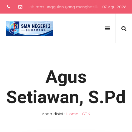
olah menengah atas unggulan yang menghasilkan lulusan berkarakter
07 Agu 2026
Agus
Setiawan, S.Pd
Anda disini :
Home
-
GTK