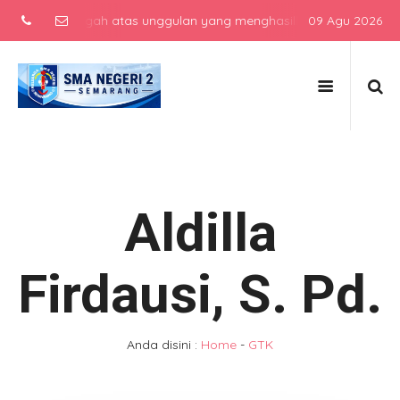
kolah menengah atas unggulan yang menghasilkan lulusan berkarakte
09 Agu 2026
Aldilla
Firdausi, S. Pd.
Anda disini :
Home
-
GTK