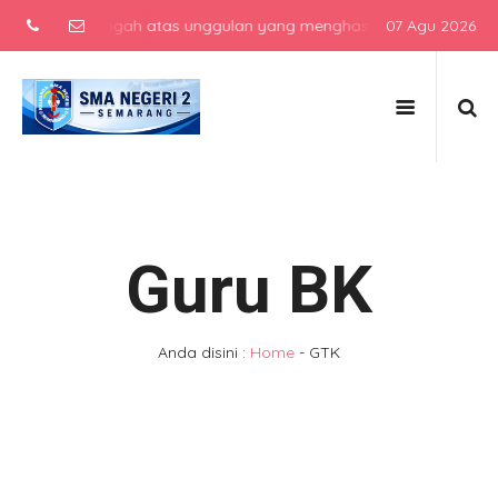
lah menengah atas unggulan yang menghasilkan lulusan berkarakter,
07 Agu 2026
Guru BK
Anda disini :
Home
-
GTK