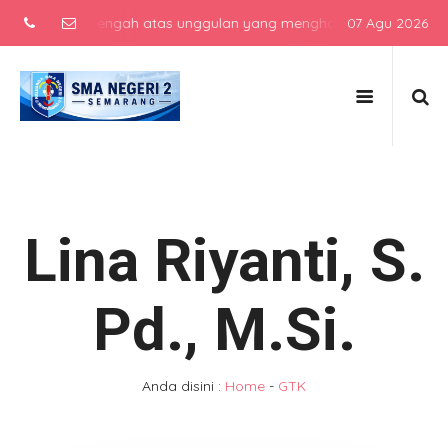
 sekolah menengah atas unggulan yang menghasilkan lulusan berkarak
07 Agu 2026
Lina Riyanti, S.
Pd., M.Si.
Anda disini :
Home
-
GTK