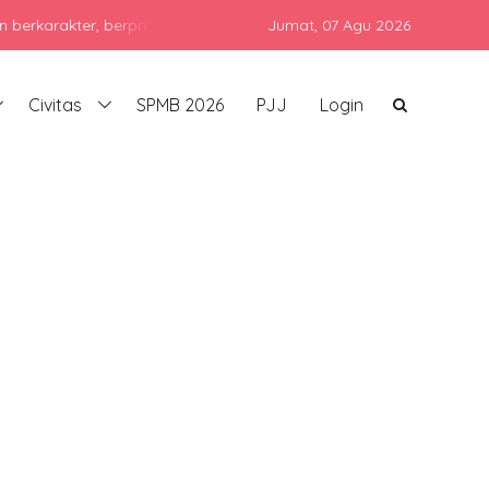
kter, berprestasi, dan siap bersaing di era global dengan tetap m
Jumat,
07 Agu 2026
Civitas
SPMB 2026
PJJ
Login