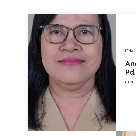
PNS
Ana
Pd.
Guru