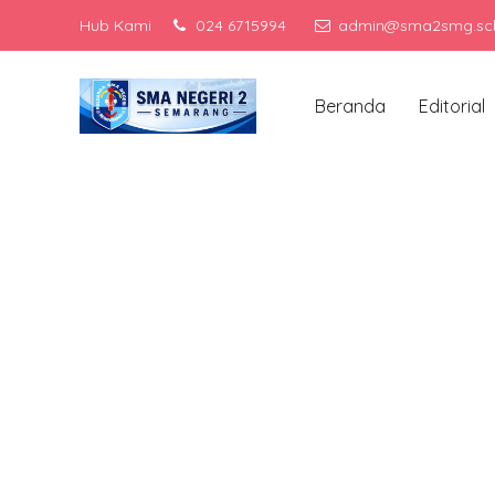
Hub Kami
024 6715994
admin@sma2smg.sch
Menjad
Beranda
Editorial