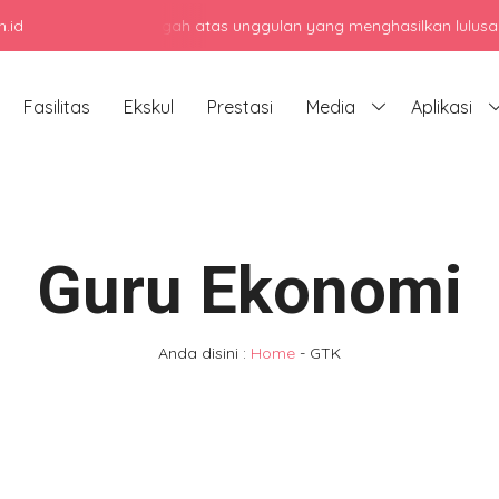
.id
i sekolah menengah atas unggulan yang menghasilkan lulusan berkara
Fasilitas
Ekskul
Prestasi
Media
Aplikasi
Guru Ekonomi
Anda disini :
Home
-
GTK