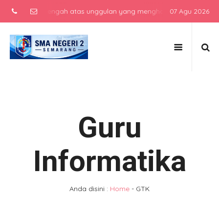
kolah menengah atas unggulan yang menghasilkan lulusan berkarakte
07 Agu 2026
Guru
Informatika
Anda disini :
Home
-
GTK