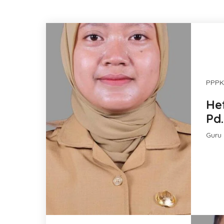
PPPK
Hef
Pd.
Guru