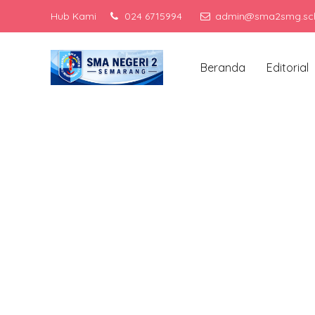
Hub Kami
024 6715994
admin@sma2smg.sch
Men
Beranda
Editorial