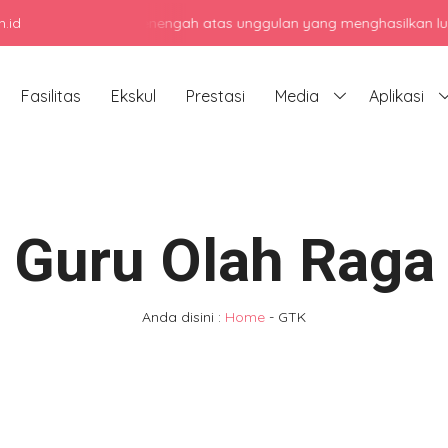
.id
jadi sekolah menengah atas unggulan yang menghasilkan lulusan ber
Fasilitas
Ekskul
Prestasi
Media
Aplikasi
Guru Olah Raga
Anda disini :
Home
-
GTK