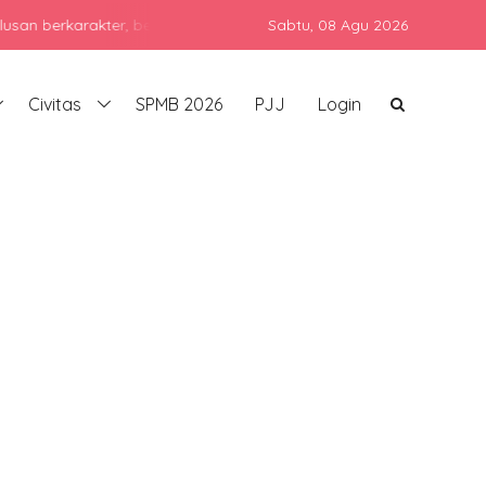
karakter, berprestasi, dan siap bersaing di era global dengan teta
Sabtu,
08 Agu 2026
Civitas
SPMB 2026
PJJ
Login