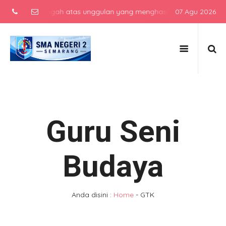
lah menengah atas unggulan yang menghasilkan lulusan berkarakter,
07 Agu 2026
Guru Seni
Budaya
Anda disini :
Home
-
GTK