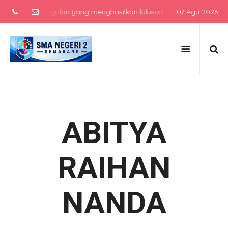
h atas unggulan yang menghasilkan lulusan berkarakter, berprestasi
07 Agu 2026
ABITYA
RAIHAN
NANDA