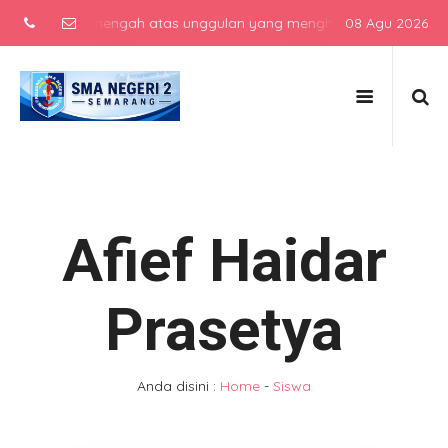
sekolah menengah atas unggulan yang menghasilkan lulusan berkarak
08 Agu 2026
Afief Haidar
Prasetya
Anda disini :
Home
-
Siswa