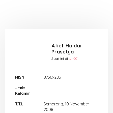
Afief Haidar
Prasetya
Saat ini di
XII-07
NISN
87369203
Jenis
L
Kelamin
T.T.L
Semarang, 10 November
2008