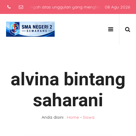
ekolah menengah atas unggulan yang menghasilkan lulusan berkarakte
08 Agu 2026
alvina bintang
saharani
Anda disini :
Home
-
Siswa