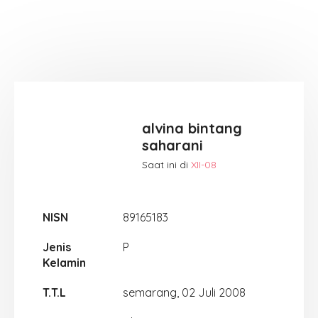
alvina bintang
saharani
Saat ini di
XII-08
NISN
89165183
Jenis
P
Kelamin
T.T.L
semarang, 02 Juli 2008