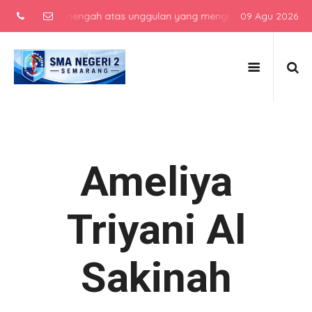
 sekolah menengah atas unggulan yang menghasilkan lulusan berkarak
09 Agu 2026
Ameliya
Triyani Al
Sakinah