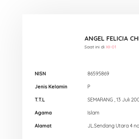
ANGEL FELICIA CH
Saat ini di
XII-01
NISN
86595869
Jenis Kelamin
P
T.T.L
SEMARANG , 13 Juli 20
Agama
Islam
Alamat
JL.Sendang Utara 4 n