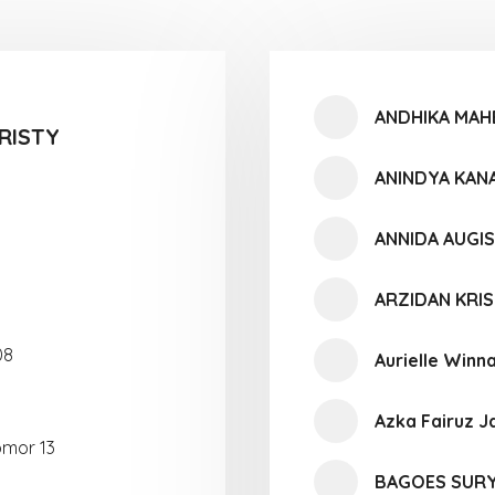
ANDHIKA MAH
RISTY
ANINDYA KANA
ANNIDA AUGI
ARZIDAN KRIS
08
Aurielle Winn
Azka Fairuz J
omor 13
BAGOES SURY