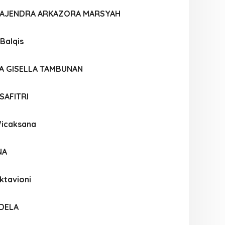
AJENDRA ARKAZORA MARSYAH
 Balqis
CA GISELLA TAMBUNAN
SAFITRI
Wicaksana
NA
ktavioni
ADELA