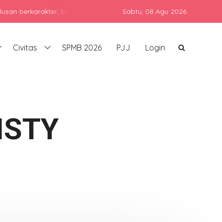
karakter, berprestasi, dan siap bersaing di era global dengan teta
Sabtu,
08 Agu 2026
Civitas
SPMB 2026
PJJ
Login
ISTY