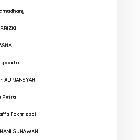
 Ramadhany
ARRIZKI
HASNA
lyaputri
EF ADRIANSYAH
a Putra
fa Fakhridzal
HANI GUNAWAN