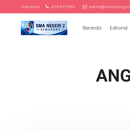
Hub Kami
024 6715994
admin@sma2smg.sch
Men
Beranda
Editorial
ANG