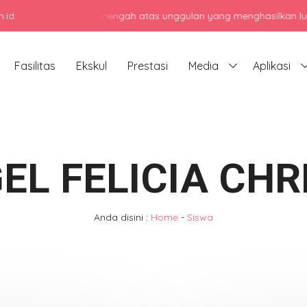
.id
jadi sekolah menengah atas unggulan yang menghasilkan lulusan ber
Fasilitas
Ekskul
Prestasi
Media
Aplikasi
EL FELICIA CHR
Anda disini :
Home
-
Siswa