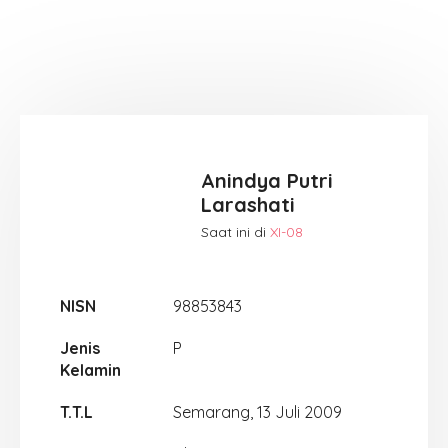
Anindya Putri
Larashati
Saat ini di
XI-08
NISN
98853843
Jenis
P
Kelamin
T.T.L
Semarang, 13 Juli 2009