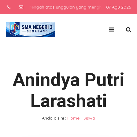
sekolah menengah atas unggulan yang menghasilkan lulusan berkarak
07 Agu 2026
Anindya Putri
Larashati
Anda disini :
Home
-
Siswa