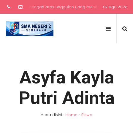
i sekolah menengah atas unggulan yang menghasilkan lulusan berkara
07 Agu 2026
Asyfa Kayla
Putri Adinta
Anda disini :
Home
-
Siswa