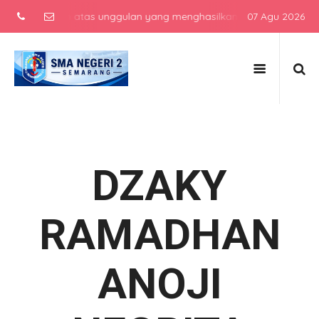
h menengah atas unggulan yang menghasilkan lulusan berkarakter, be
07 Agu 2026
DZAKY
RAMADHAN
ANOJI