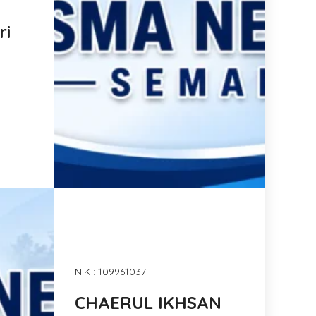
ri
NIK : 109961037
CHAERUL IKHSAN