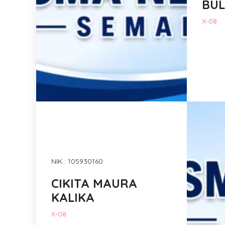
BU
X-08
NIK : 105930160
CIKITA MAURA
KALIKA
X-08