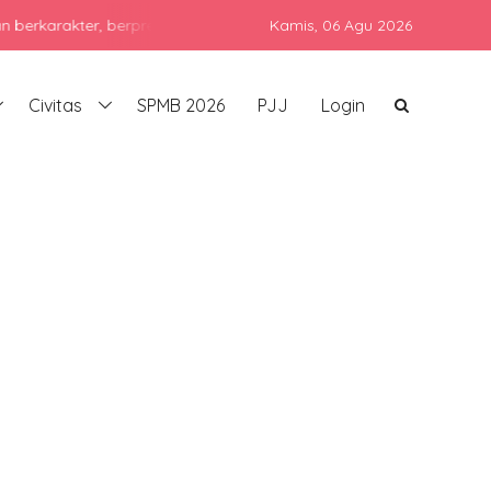
prestasi, dan siap bersaing di era global dengan tetap menjunjung
Kamis,
06 Agu 2026
Civitas
SPMB 2026
PJJ
Login