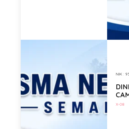
NIK : 
DIN
CA
X-08