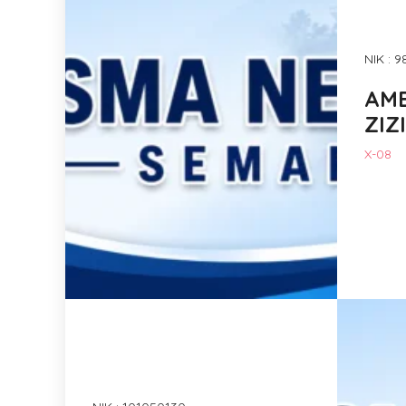
NIK : 
AME
ZIZI
X-08