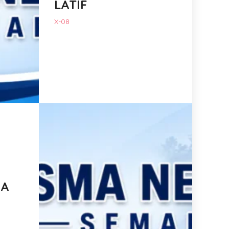
LATIF
X-08
RA