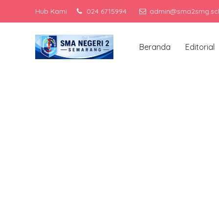
Hub Kami
024 6715994
admin@sma2smg.sch
Menjadi sekolah 
Beranda
Editorial