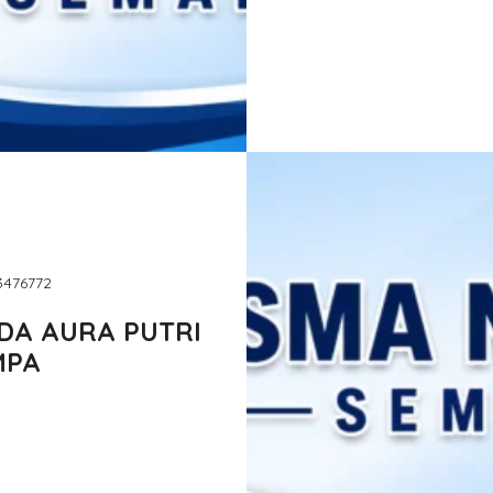
93476772
DA AURA PUTRI
MPA