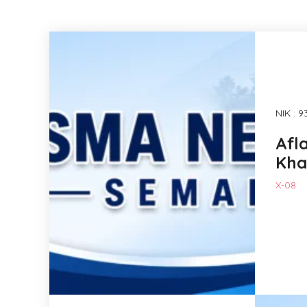
NIK : 
Afl
Kha
X-08