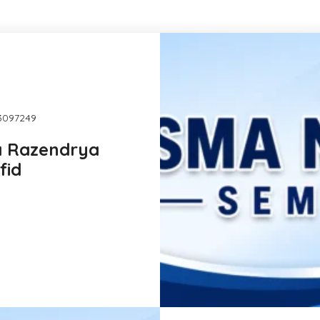
93097249
a Razendrya
fid