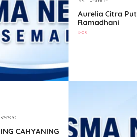
NIK : 104596114
Aurelia Citra Put
Ramadhani
X-08
106747992
ING CAHYANING