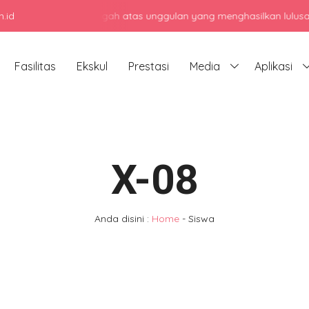
.id
menengah atas unggulan yang menghasilkan lulusan berkarakter, ber
Fasilitas
Ekskul
Prestasi
Media
Aplikasi
X-08
Anda disini :
Home
-
Siswa