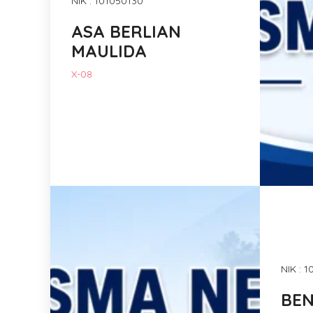
NIK : 101050130
ASA BERLIAN
MAULIDA
X-08
NIK : 
BEN