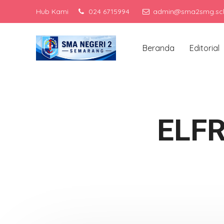
Hub Kami
024 6715994
admin@sma2smg.sch
Menjadi sekolah
Beranda
Editorial
ELF