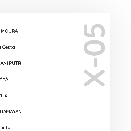
X-05
I MOURA
a Cetta
ANI PUTRI
IYYA
ilia
 DAMAYANTI
Cinta