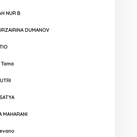
AH NUR B
URZAIRINA DUMANOV
TIO
a Tama
PUTRI
ASATYA
A MAHARANI
revano