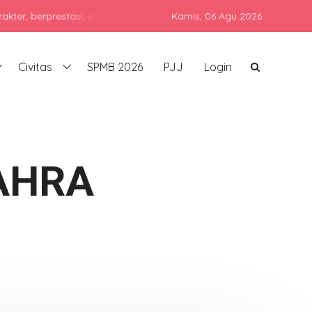
rprestasi, dan siap bersaing di era global dengan tetap menjunjung
Kamis,
06 Agu 2026
Civitas
SPMB 2026
PJJ
Login
AHRA