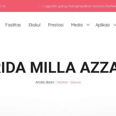
.id
 menengah atas unggulan yang menghasilkan lulusan berkarakter, be
Fasilitas
Ekskul
Prestasi
Media
Aplikasi
RIDA MILLA AZZ
Anda disini :
Home
-
Siswa