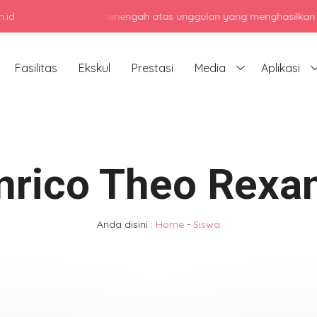
.id
enjadi sekolah menengah atas unggulan yang menghasilkan lulusan be
Fasilitas
Ekskul
Prestasi
Media
Aplikasi
nrico Theo Rexa
Anda disini :
Home
-
Siswa