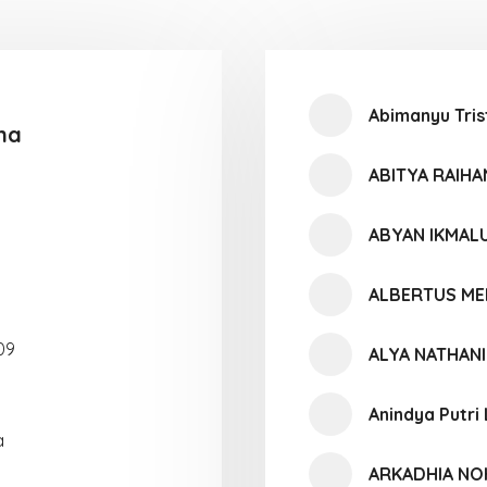
Abimanyu Tris
na
ABITYA RAIH
ABYAN IKMAL
ALBERTUS ME
09
ALYA NATHAN
Anindya Putri
a
ARKADHIA N