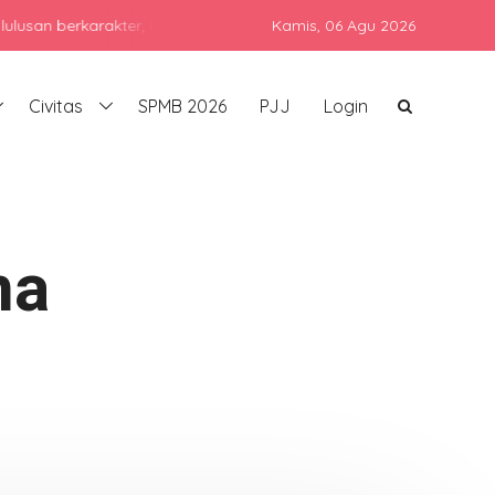
rkarakter, berprestasi, dan siap bersaing di era global dengan te
Kamis,
06 Agu 2026
Civitas
SPMB 2026
PJJ
Login
na