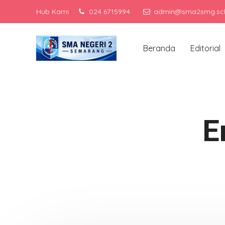
Hub Kami
024 6715994
admin@sma2smg.sch
M
Beranda
Editorial
E