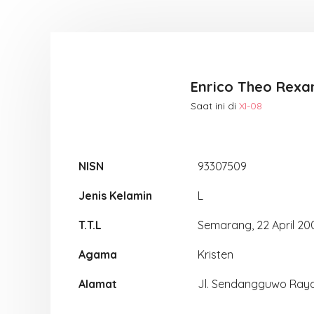
Enrico Theo Rexa
Saat ini di
XI-08
NISN
93307509
Jenis Kelamin
L
T.T.L
Semarang, 22 April 20
Agama
Kristen
Alamat
Jl. Sendangguwo Ray