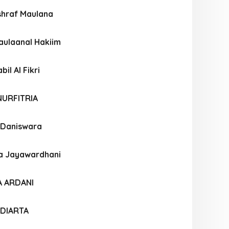
hraf Maulana
ulaanal Hakiim
l Al Fikri
NURFITRIA
 Daniswara
a Jayawardhani
A ARDANI
LDIARTA