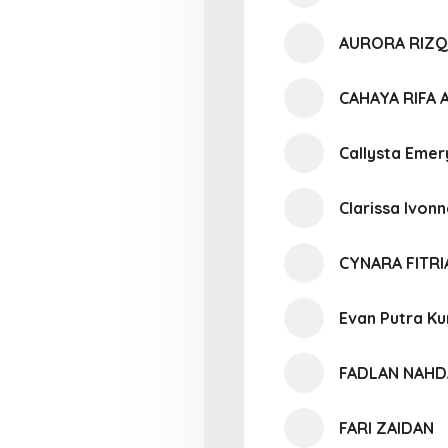
AURORA RIZQ
CAHAYA RIFA
Callysta Emer
Clarissa Ivon
CYNARA FITR
Evan Putra K
FADLAN NAHD
FARI ZAIDAN