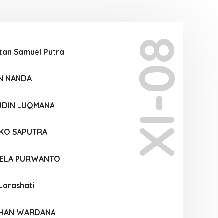
XI-08
tan Samuel Putra
AN NANDA
UDIN LUQMANA
KO SAPUTRA
IELA PURWANTO
 Larashati
OHAN WARDANA