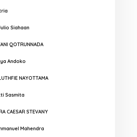
tria
ulio Siahaan
IYANI QOTRUNNADA
atya Andoko
LUTHFIE NAYOTTAMA
ti Sasmita
RA CAESAR STEVANY
Immanuel Mahendra