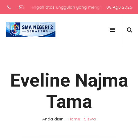
sekolah menengah atas unggulan yang menghasilkan lulusan berkarak
08 Agu 2026
Eveline Najma
Tama
Anda disini :
Home
-
Siswa