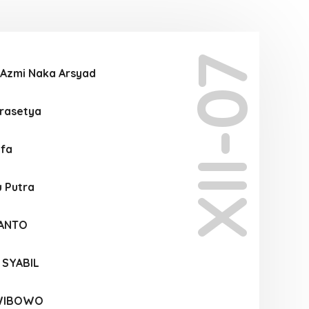
XII-07
Azmi Naka Arsyad
Prasetya
afa
 Putra
FANTO
 SYABIL
 WIBOWO