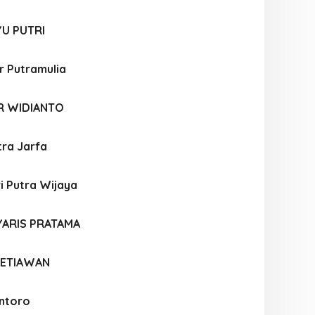
YU PUTRI
r Putramulia
R WIDIANTO
tra Jarfa
i Putra Wijaya
YARIS PRATAMA
SETIAWAN
ntoro