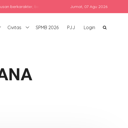
arakter, berprestasi, dan siap bersaing di era global dengan teta
Jumat,
07 Agu 2026
Civitas
SPMB 2026
PJJ
Login
LANA