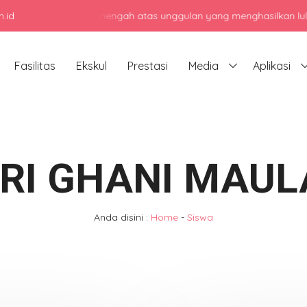
.id
jadi sekolah menengah atas unggulan yang menghasilkan lulusan berk
Fasilitas
Ekskul
Prestasi
Media
Aplikasi
RI GHANI MAU
Anda disini :
Home
-
Siswa