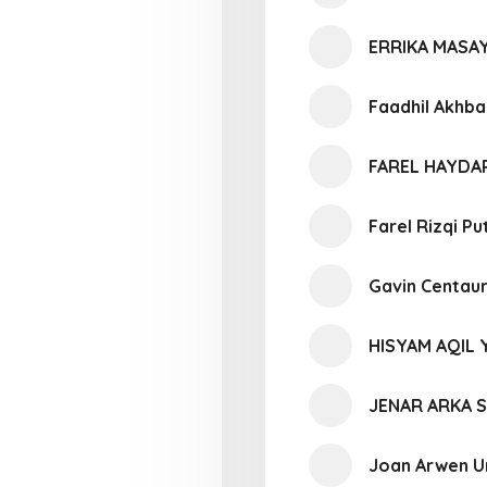
ERRIKA MASA
Faadhil Akhba
FAREL HAYDA
Farel Rizqi Pu
Gavin Centaur
HISYAM AQIL 
JENAR ARKA 
Joan Arwen U