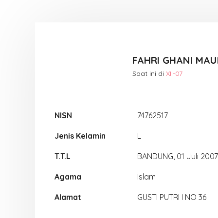
FAHRI GHANI MA
Saat ini di
XII-07
NISN
74762517
Jenis Kelamin
L
T.T.L
BANDUNG, 01 Juli 2007
Agama
Islam
Alamat
GUSTI PUTRI I NO 36