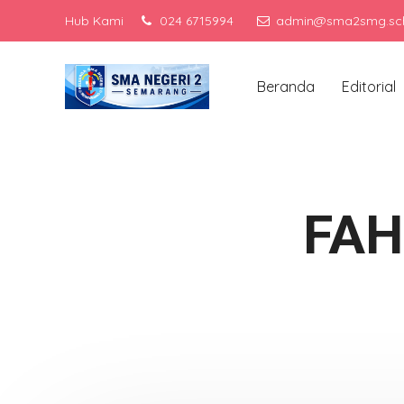
Hub Kami
024 6715994
admin@sma2smg.sch
Men
Beranda
Editorial
FAH