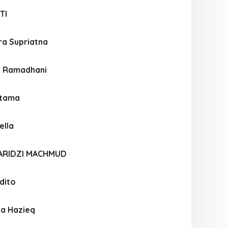
TI
ra Supriatna
a Ramadhani
atama
ella
ARIDZI MACHMUD
dito
ya Hazieq