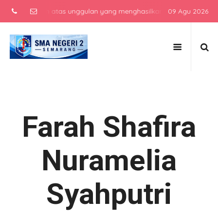
h menengah atas unggulan yang menghasilkan lulusan berkarakter, b
09 Agu 2026
Farah Shafira
Nuramelia
Syahputri