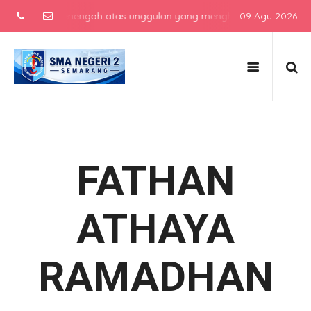
 sekolah menengah atas unggulan yang menghasilkan lulusan berkarak
09 Agu 2026
FATHAN
ATHAYA
RAMADHAN