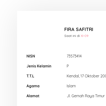
FIRA SAFITRI
Saat ini di
XI-09
NISN
73573414
Jenis Kelamin
P
T.T.L
Kendal, 17 Oktober 20
Agama
Islam
Alamat
Jl. Gemah Raya Timur