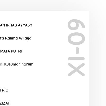
XI-09
AN IRHAB AYYASY
ifa Rahma Wijaya
RMATA PUTRI
ari Kusumaningrum
TRIO
ZIZAH