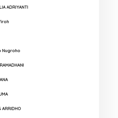
IA ADRIYANTI
firoh
o Nugroho
I RAMADHANI
IANA
SUMA
G ARRIDHO