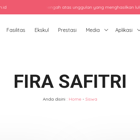
.id
jadi sekolah menengah atas unggulan yang menghasilkan lulusan ber
Fasilitas
Ekskul
Prestasi
Media
Aplikasi
FIRA SAFITRI
Anda disini :
Home
-
Siswa