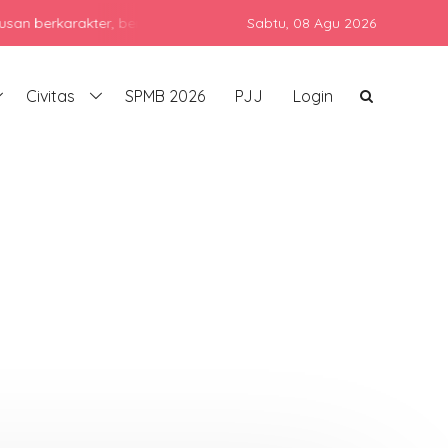
karakter, berprestasi, dan siap bersaing di era global dengan tet
Sabtu,
08 Agu 2026
Civitas
SPMB 2026
PJJ
Login