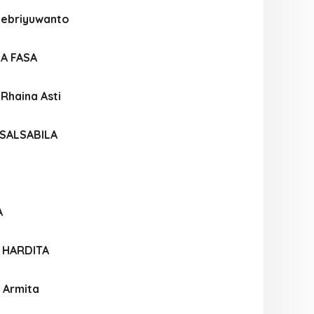
Febriyuwanto
IA FASA
 Rhaina Asti
 SALSABILA
A
 HARDITA
 Armita