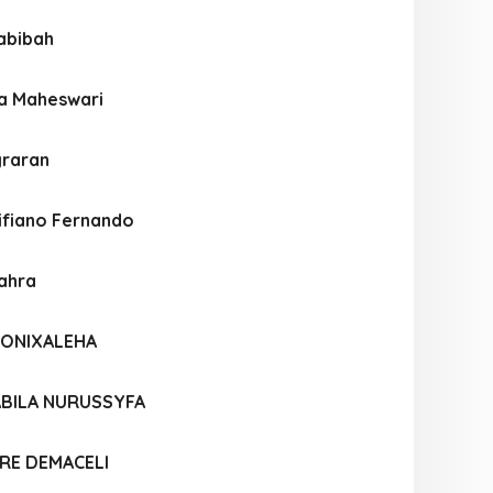
abibah
ya Maheswari
graran
fiano Fernando
Zahra
MONIXALEHA
BILA NURUSSYFA
RE DEMACELI