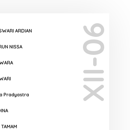
XII-06
SWARI ARDIAN
RUN NISSA
SWARA
WARI
a Pradyastra
INA
U TAMAM