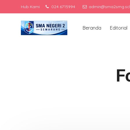
Hub Kami
024 6715994
admin@sma2smg.sch
Men
Beranda
Editorial
F