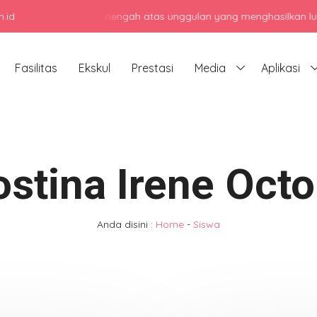
.id
jadi sekolah menengah atas unggulan yang menghasilkan lulusan ber
Fasilitas
Ekskul
Prestasi
Media
Aplikasi
ostina Irene Octo
Anda disini :
Home
-
Siswa