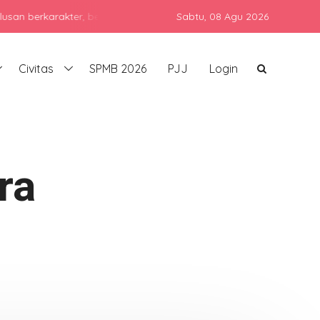
karakter, berprestasi, dan siap bersaing di era global dengan teta
Sabtu,
08 Agu 2026
Civitas
SPMB 2026
PJJ
Login
ra