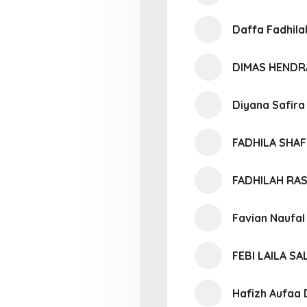
Daffa Fadhila
DIMAS HENDR
Diyana Safira
FADHILA SHA
FADHILAH RA
Favian Naufa
FEBI LAILA SA
Hafizh Aufaa 