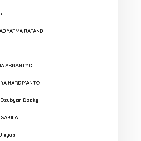
h
ADYATMA RAFANDI
FIA ARNANTYO
SYA HARDIYANTO
l Dzubyan Dzaky
LSABILA
Dhiyaa