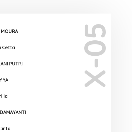
X-05
I MOURA
a Cetta
ANI PUTRI
IYYA
ilia
 DAMAYANTI
Cinta