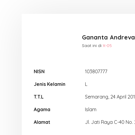
Gananta Andrev
Saat ini di
X-05
NISN
103807777
Jenis Kelamin
L
T.T.L
Semarang, 24 April 20
Agama
Islam
Alamat
Jl. Jati Raya C-40 No