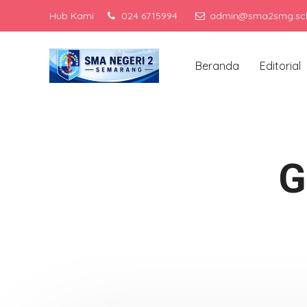
Hub Kami
024 6715994
admin@sma2smg.sch
Me
Beranda
Editorial
G