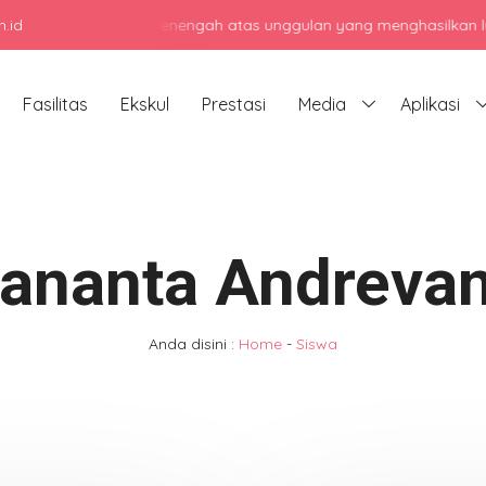
.id
njadi sekolah menengah atas unggulan yang menghasilkan lulusan ber
Fasilitas
Ekskul
Prestasi
Media
Aplikasi
ananta Andreva
Anda disini :
Home
-
Siswa