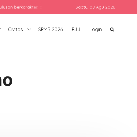
karakter, berprestasi, dan siap bersaing di era global dengan tet
Sabtu,
08 Agu 2026
Civitas
SPMB 2026
PJJ
Login
no