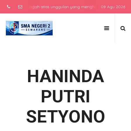
ekolah menengah atas unggulan yang menghasilkan lulusan berkarakt
09 Agu 2026
HANINDA
PUTRI
SETYONO