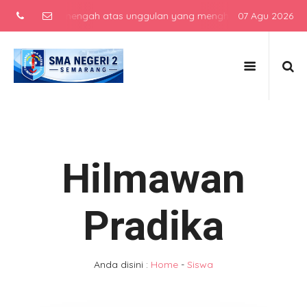
 sekolah menengah atas unggulan yang menghasilkan lulusan berkarak
07 Agu 2026
Hilmawan
Pradika
Anda disini :
Home
-
Siswa