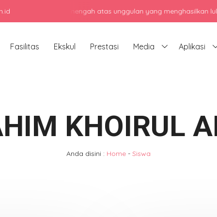
.id
jadi sekolah menengah atas unggulan yang menghasilkan lulusan berk
Fasilitas
Ekskul
Prestasi
Media
Aplikasi
AHIM KHOIRUL 
Anda disini :
Home
-
Siswa