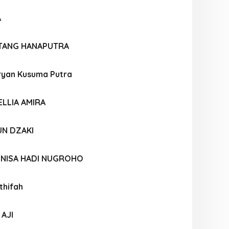
A
TANG HANAPUTRA
yan Kusuma Putra
LLIA AMIRA
UN DZAKI
UNISA HADI NUGROHO
thifah
AJI