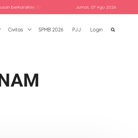
arakter, berprestasi, dan siap bersaing di era global dengan teta
Jumat,
07 Agu 2026
Civitas
SPMB 2026
PJJ
Login
ANAM