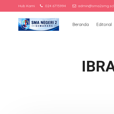
Hub Kami
024 6715994
admin@sma2smg.sch
Men
Beranda
Editorial
IBR