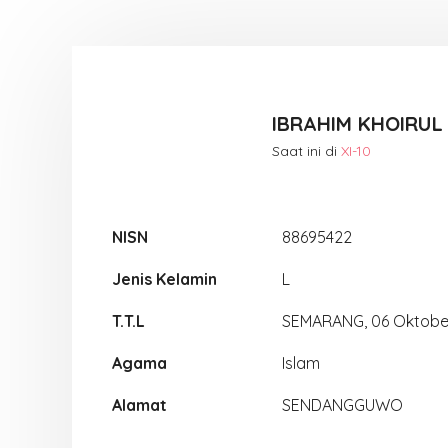
IBRAHIM KHOIRU
Saat ini di
XI-10
NISN
88695422
Jenis Kelamin
L
T.T.L
SEMARANG, 06 Oktobe
Agama
Islam
Alamat
SENDANGGUWO