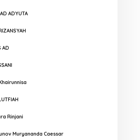
YAD ADYUTA
 RIZANSYAH
S AD
SSANI
Khairunnisa
LUTFIAH
ra Rinjani
unov Muryananda Caessar