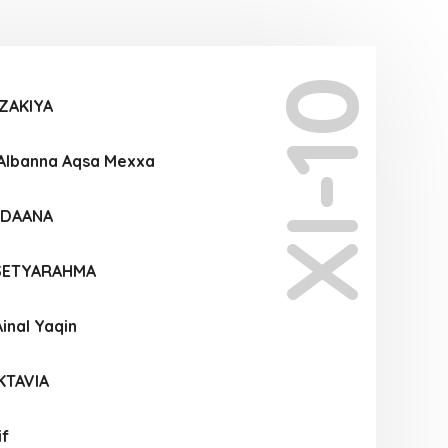
XI-10
ZAKIYA
 Albanna Aqsa Mexxa
 DAANA
SETYARAHMA
inal Yaqin
KTAVIA
if