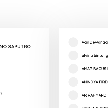
Agil Dewangg
INO SAPUTRO
alvina bintan
AMAR BAGUS 
ANINDYA FIR
07
AR RAHMANDI