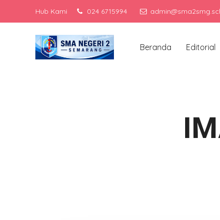
Hub Kami
024 6715994
admin@sma2smg.sch
Me
Beranda
Editorial
IM