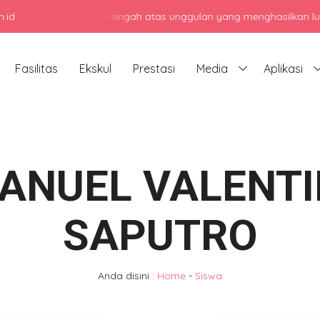
.id
njadi sekolah menengah atas unggulan yang menghasilkan lulusan be
Fasilitas
Ekskul
Prestasi
Media
Aplikasi
ANUEL VALENT
SAPUTRO
Anda disini :
Home
-
Siswa