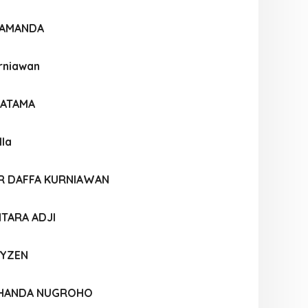
SAMANDA
rniawan
RATAMA
lla
AR DAFFA KURNIAWAN
TARA ADJI
AYZEN
CHANDA NUGROHO