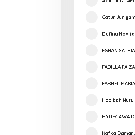
AZALIA GITAF
Catur Juniya
Dafina Novita
ESHAN SATRI
FADILLA FAIZ
FARREL MARI
Habibah Nurul 
HYDEGAWA D
Kafka Damar A