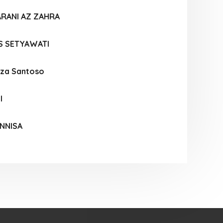
ARANI AZ ZAHRA
S SETYAWATI
iza Santoso
I
NNISA