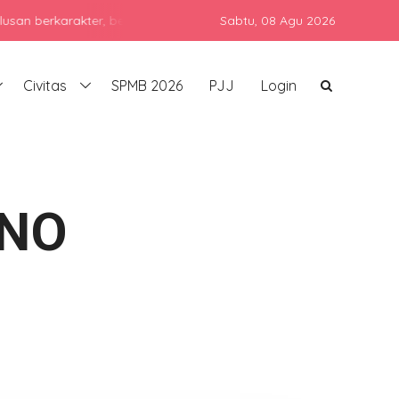
rkarakter, berprestasi, dan siap bersaing di era global dengan tet
Sabtu,
08 Agu 2026
Civitas
SPMB 2026
PJJ
Login
INO