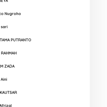
REYA
nto Nugroho
 sari
ATAMA PUTRANTO
A RAHMAH
AM ZADA
Aini
KAUTSAR
frizal