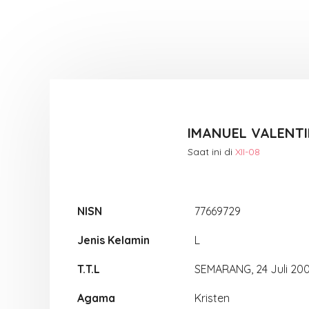
IMANUEL VALENT
Saat ini di
XII-08
NISN
77669729
Jenis Kelamin
L
T.T.L
SEMARANG, 24 Juli 20
Agama
Kristen