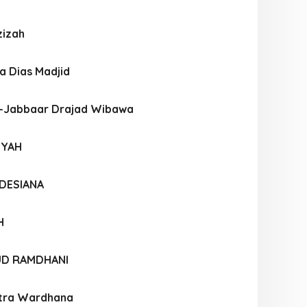
zizah
a Dias Madjid
-Jabbaar Drajad Wibawa
IYAH
 DESIANA
H
UD RAMDHANI
tra Wardhana