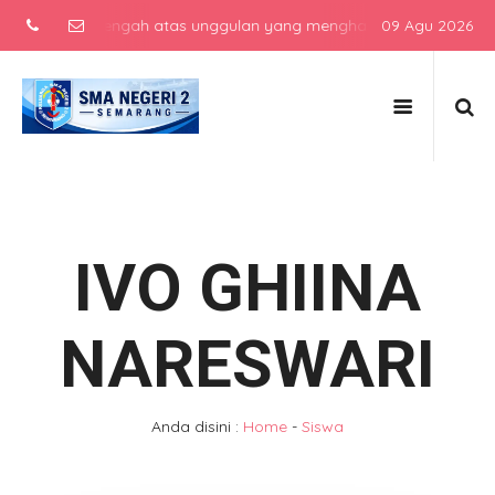
ekolah menengah atas unggulan yang menghasilkan lulusan berkarakt
09 Agu 2026
IVO GHIINA
NARESWARI
Anda disini :
Home
-
Siswa