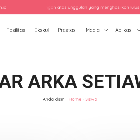
.id
i sekolah menengah atas unggulan yang menghasilkan lulusan berkar
Fasilitas
Ekskul
Prestasi
Media
Aplikasi
AR ARKA SETI
Anda disini :
Home
-
Siswa