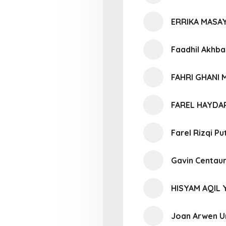
ERRIKA MASA
Faadhil Akhba
FAHRI GHANI
FAREL HAYDA
Farel Rizqi Pu
Gavin Centaur
HISYAM AQIL 
Joan Arwen U