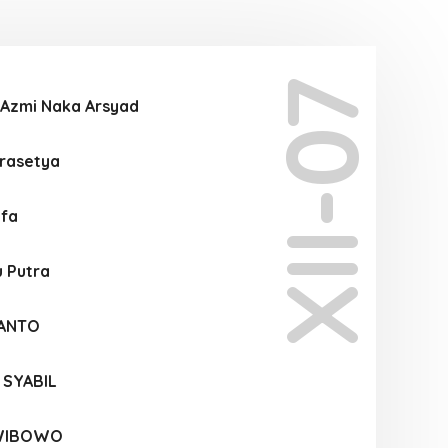
XII-07
Azmi Naka Arsyad
Prasetya
afa
 Putra
FANTO
 SYABIL
 WIBOWO