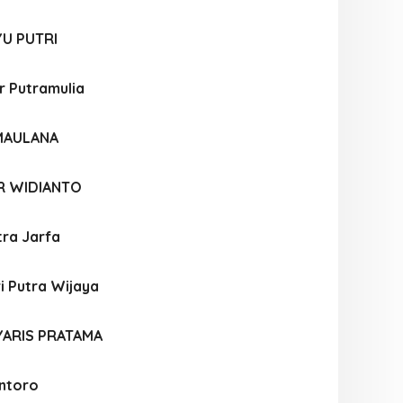
YU PUTRI
r Putramulia
 MAULANA
R WIDIANTO
tra Jarfa
i Putra Wijaya
YARIS PRATAMA
ntoro