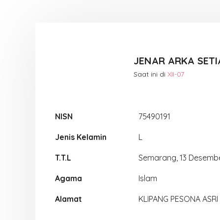
JENAR ARKA SET
Saat ini di
XII-07
NISN
75490191
Jenis Kelamin
L
T.T.L
Semarang, 13 Desemb
Agama
Islam
Alamat
KLIPANG PESONA ASRI 