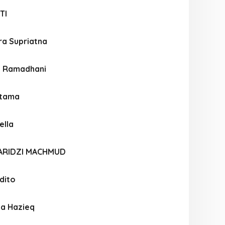
TI
ra Supriatna
a Ramadhani
atama
ella
ARIDZI MACHMUD
dito
ya Hazieq