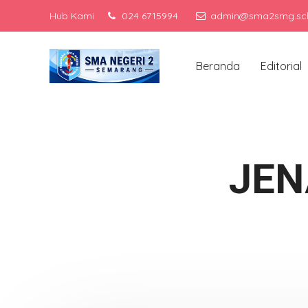
Hub Kami
024 6715994
admin@sma2smg.sch
Menjad
Beranda
Editorial
JEN