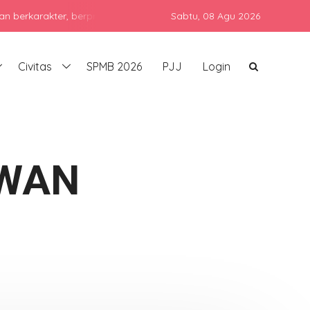
akter, berprestasi, dan siap bersaing di era global dengan tetap m
Sabtu,
08 Agu 2026
Civitas
SPMB 2026
PJJ
Login
AWAN