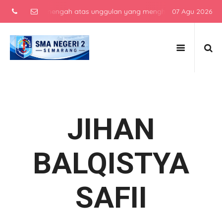
 sekolah menengah atas unggulan yang menghasilkan lulusan berkarak
07 Agu 2026
JIHAN
BALQISTYA
SAFII